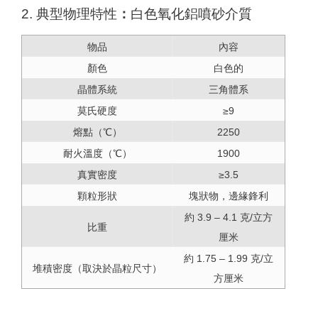
2. 典型物理特性
：
白色氧化鋁噴砂介質
物品
內容
顏色
白色的
晶體系統
三角體系
莫氏硬度
≥9
熔點（℃）
2250
耐火溫度（℃）
1900
真實密度
≥3.5
顆粒形狀
塊狀物，邊緣鋒利
約 3.9 – 4.1 克/立方
比重
厘米
約 1.75 – 1.99 克/立
堆積密度（取決於晶粒尺寸）
方厘米