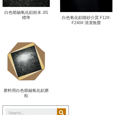
白色熔融氧化鋁粉末 JIS
標準
白色氧化鋁噴砂介質 F12#-
F240# 清潔無塵
磨料用白色熔融氧化鋁磨
粒