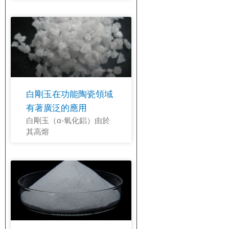
白剛玉在功能陶瓷領域
有著廣泛的應用
白剛玉（α-氧化鋁）由於
其高熔